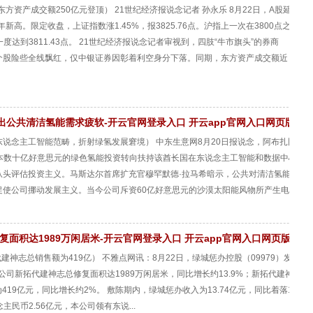
方资产成交额250亿元登顶） 21世纪经济报说念记者 孙永乐 8月22日，A股延
新高。限定收盘，上证指数涨1.45%，报3825.76点。沪指上一次在3800点之
度达到3811.43点。 21世纪经济报说念记者审视到，四肢“牛市旗头”的券商
个股险些全线飘红，仅中银证券因彰着利空身分下落。同期，东方资产成交额近
出公共清洁氢能需求疲软-开云官网登录入口 开云app官网入口网页版登录
说念主工智能范畴，折射绿氢发展窘境） 中东生意网8月20日报说念，阿布扎比可
已将蓝本数十亿好意思元的绿色氢能投资转向扶持该酋长国在东说念主工智能和数据中心范
从头评估投资主义。马斯达尔首席扩充官穆罕默德·拉马希暗示，公共对清洁氢能产物
使公司挪动发展主义。当今公司斥资60亿好意思元的沙漠太阳能风物所产生电力已...
面积达1989万闲居米-开云官网登录入口 开云app官网入口网页版登录
建神志总销售额为419亿） 不雅点网讯：8月22日，绿城惩办控股（09979）发布戒指
公司新拓代建神志总修复面积达1989万闲居米，同比增长约13.9%；新拓代建神志代
419亿元，同比增长约2%。 敷陈期内，绿城惩办收入为13.74亿元，同比着落17.7
民币2.56亿元，本公司领有东说...