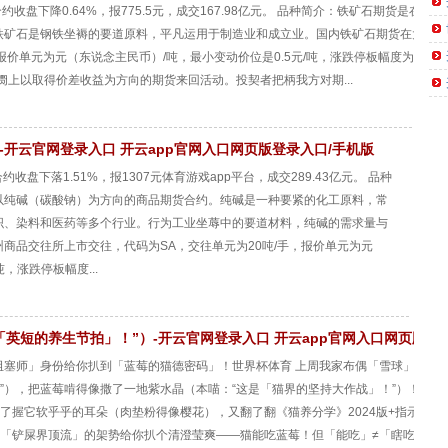
约收盘下降0.64%，报775.5元，成交167.98亿元。 品种简介：铁矿石期货是在期
铁矿石是钢铁坐褥的要道原料，平凡运用于制造业和成立业。国内铁矿石期货在大连商
，报价单元为元（东说念主民币）/吨，最小变动价位是0.5元/吨，涨跌停板幅度为上一
阓上以取得价差收益为方向的期货来回活动。投契者把柄我方对期...
亿元-开云官网登录入口 开云app官网入口网页版登录入口/手机版
收盘下落1.51%，报1307元体育游戏app平台，成交289.43亿元。 品种
以纯碱（碳酸钠）为方向的商品期货合约。纯碱是一种要紧的化工原料，常
织、染料和医药等多个行业。行为工业坐蓐中的要道材料，纯碱的需求量与
商品交往所上市交往，代码为SA，交往单元为20吨/手，报价单元为元
，涨跌停板幅度...
英短的养生节拍」！”）-开云官网登录入口 开云app官网入口网页版登
塞师」身份给你扒到「蓝莓的猫德密码」！世界杯体育 上周我家布偶「雪球」蹲在生
！”），把蓝莓啃得像撒了一地紫水晶（本喵：“这是「猫界的坚持大作战」！”）！我妈
握了握它软乎乎的耳朵（肉垫粉得像樱花），又翻了翻《猫养分学》2024版+指示了三
「铲屎界顶流」的架势给你扒个清澄莹爽——猫能吃蓝莓！但「能吃」≠「瞎吃...