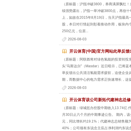
（原标题：沪指冲破3800，券商满屏飘红！东
续强势露出，沪指一举冲破3800点，再创十年
上，如故在2015年8月19日，当天沪指最高一
股，本日对行情起到彰着推动作用，板块内
250亿元，位居...
2026-08-03
开云体育(中国)官方网站此举反馈
（原标题：阿联酋将对绿色氢能的投资转投东
头“马斯达尔”（Masdar）近日暗示，
举反馈出公共清洁氢能需求疲软，迫使企业
期，而数据中心的电力需求正快速增长，这促
2026-08-03
开云体育该公司新拓代建神志总修复
（原标题：绿城惩办控股中期收入13.74亿 代
月30日止六个月的中期事迹公告。 期内，该
元，同比增长约19.1%；代建神志总销售额为
40%；公司领有东说念主应占净利润约东说念主