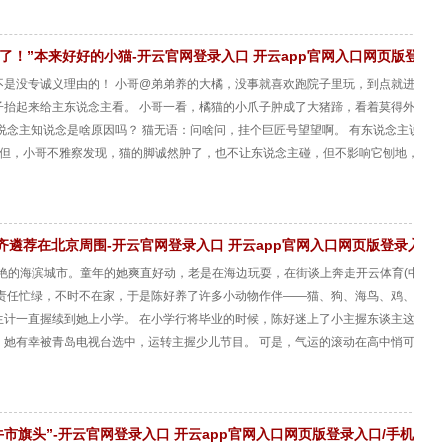
了！”本来好好的小猫-开云官网登录入口 开云app官网入口网页版登录入
是没专诚义理由的！ 小哥@弟弟养的大橘，没事就喜欢跑院子里玩，到点就进屋吃饭
子抬起来给主东说念主看。 小哥一看，橘猫的小爪子肿成了大猪蹄，看着莫得外伤，
说念主知说念是啥原因吗？ 猫无语：问啥问，挂个巨匠号望望啊。 有东说念主说，猫
% 但，小哥不雅察发现，猫的脚诚然肿了，也不让东说念主碰，但不影响它刨地，彰着
齐遴荐在北京周围-开云官网登录入口 开云app官网入口网页版登录入口/
美艳的海滨城市。童年的她爽直好动，老是在海边玩耍，在街谈上奔走开云体育(中国)
母责任忙绿，不时不在家，于是陈好养了许多小动物作伴——猫、狗、海鸟、鸡、鸭，
生计一直握续到她上小学。 在小学行将毕业的时候，陈好迷上了小主握东谈主这个行
，她有幸被青岛电视台选中，运转主握少儿节目。 可是，气运的滚动在高中悄可是至
牛市旗头”-开云官网登录入口 开云app官网入口网页版登录入口/手机版