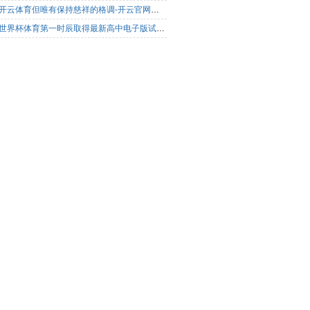
开云体育但唯有保持慈祥的格调-开云官网登录入口 开云app官网入口网页版登录入口/手
世界杯体育第一时辰取得最新高中电子版试题及谜底-开云官网登录入口 开云app官网入口