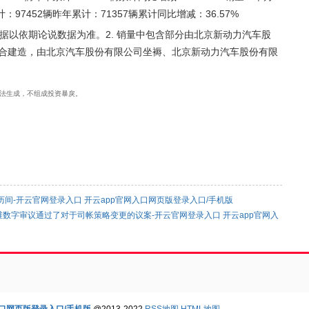
：97452辆昨年累计：71357辆累计同比增减：36.57%
数据以依期论说数据为准。2. 销量中包含部分由北京新动力汽车股
合建造，由北京汽车股份有限公司坐褥、北京新动力汽车股份有限
法生成，不组成投资暴戾。
5日历间-开云官网登录入口 开云app官网入口网页版登录入口/手机版
维数字审议通过了对于司帐策略变更的议案-开云官网登录入口 开云app官网入