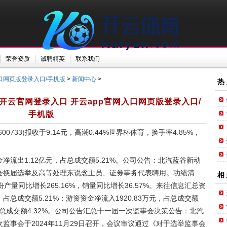
荣誉资质
诚聘精英
联系我们
口网页版登录入口/手机版
>
新闻中心
>
热
手-开云官网登录入口 开云app官网入口网页版登录入口/
手机版
00733)报收于9.14元，高潮0.44%世界杯体育，换手率4.85%，
。
流出1.12亿元，占总成交额5.21%。公司公告：北汽蓝谷新动
会换届选举及高等处理东说念主员、证券事务代表聘用。功绩清
相
产量同比增长265.16%，销量同比增长36.57%。来往信息汇总资
占总成交额5.21%；游资资金净流入1920.83万元，占总成交额
，占总成交额4.32%。公司公告汇总十一届一次监事会决策公告：北汽
监事会于2024年11月29日召开，会议审议通过《对于选举监事会