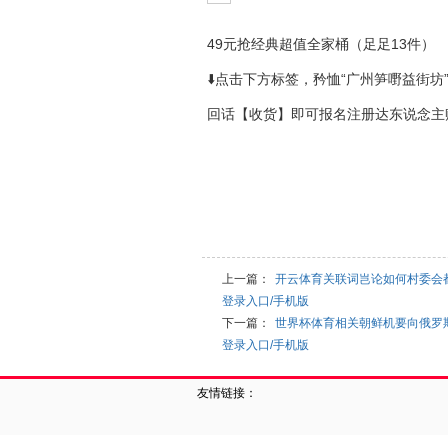
49元抢经典超值全家桶（足足13件）
⬇️点击下方标签，矜恤“广州笋嘢益街坊”⬇
回话【收货】即可报名注册达东说念主
上一篇：
开云体育关联词岂论如何村委会都
登录入口/手机版
下一篇：
世界杯体育相关朝鲜机要向俄罗斯
登录入口/手机版
友情链接：