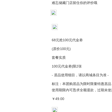
难忘储藏门店留住你的评价哦
68元抢100元代金劵
(原价100元)
套餐实质
100元代金劵|限2张
- 居品使用细目，请以商城条目为准 -
标注：本团购居品为限时限量特惠居品
使用期限内可恳求全额退款，过期未使
￥49.00