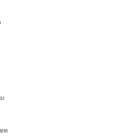
0
32
核销