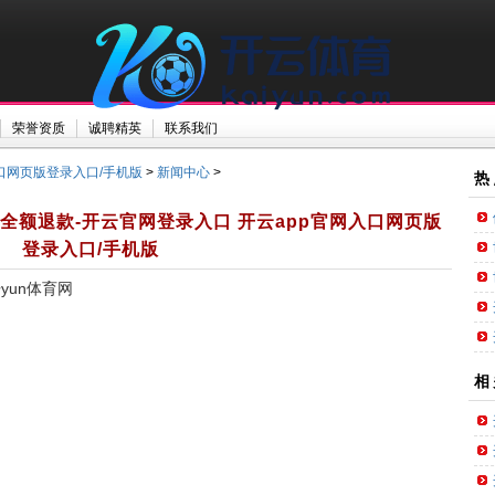
荣誉资质
诚聘精英
联系我们
口网页版登录入口/手机版
>
新闻中心
>
热
全额退款-开云官网登录入口 开云app官网入口网页版
登录入口/手机版
yun体育网
相