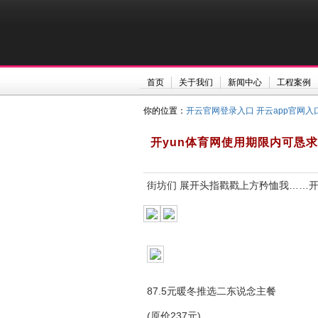
首页
关于我们
新闻中心
工程案例
你的位置：
开云官网登录入口 开云app官网入
开yun体育网使用期限内可恳求
街坊们 展开头指戳戳上方矜恤我……开
87.5元暖冬推选二东说念主餐
(原价237元)