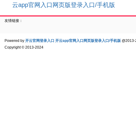
云app官网入口网页版登录入口/手机版
友情链接：
Powered by
开云官网登录入口 开云app官网入口网页版登录入口/手机版
@2013-
Copyright
© 2013-2024