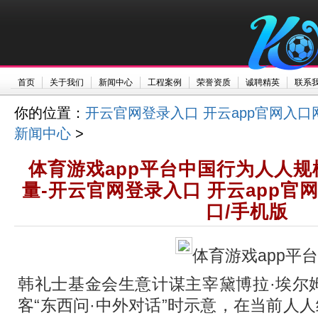
首页
关于我们
新闻中心
工程案例
荣誉资质
诚聘精英
联系
你的位置：
开云官网登录入口 开云app官网入口
新闻中心
>
体育游戏app平台中国行为人人
量-开云官网登录入口 开云app官
口/手机版
体育游戏app平台
韩礼士基金会生意计谋主宰黛博拉·埃尔姆斯(D
客“东西问·中外对话”时示意，在当前人人