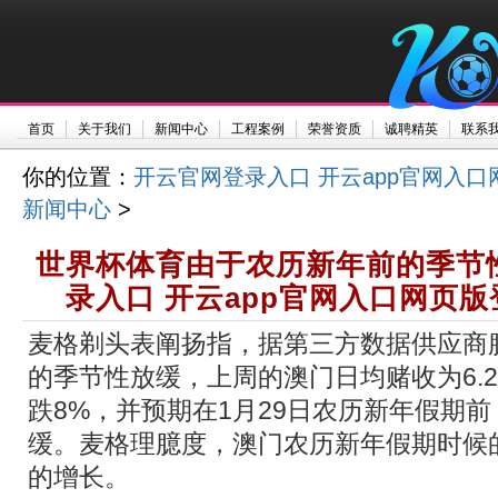
首页
关于我们
新闻中心
工程案例
荣誉资质
诚聘精英
联系
你的位置：
开云官网登录入口 开云app官网入口
新闻中心
>
世界杯体育由于农历新年前的季节
录入口 开云app官网入口网页版
麦格剃头表阐扬指，据第三方数据供应商
的季节性放缓，上周的澳门日均赌收为6.
跌8%，并预期在1月29日农历新年假期
缓。麦格理臆度，澳门农历新年假期时候
的增长。