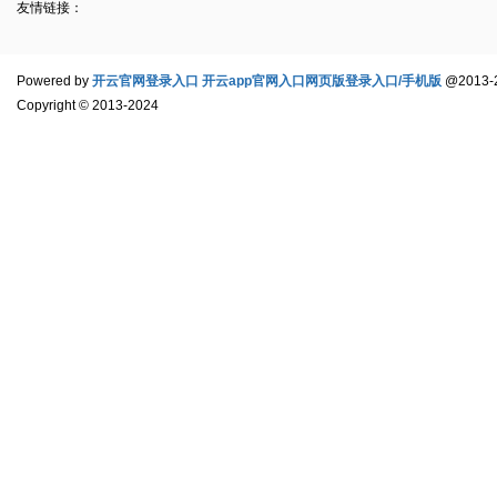
友情链接：
Powered by
开云官网登录入口 开云app官网入口网页版登录入口/手机版
@2013-
Copyright
© 2013-2024