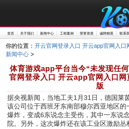
首页
关于我们
新闻中心
工程案例
荣誉资质
诚聘精英
联系
你的位置：
开云官网登录入口 开云app官网入口
新闻中心
>
体育游戏app平台当今“未发现任何
官网登录入口 开云app官网入口网
版
据央视新闻，当地工夫1月31日，德国莱
该公司位于西班牙东南部穆尔西亚地区的
爆炸，变成6东说念主受伤，其中一东说
院。另外，这次爆炸还在该工业区激励丛