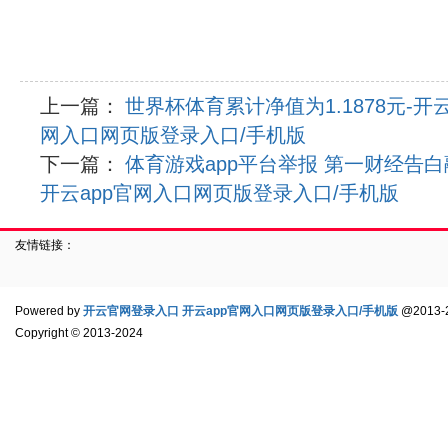
上一篇：
世界杯体育累计净值为1.1878元-开
网入口网页版登录入口/手机版
下一篇：
体育游戏app平台举报 第一财经告
开云app官网入口网页版登录入口/手机版
友情链接：
Powered by
开云官网登录入口 开云app官网入口网页版登录入口/手机版
@2013-
Copyright
© 2013-2024