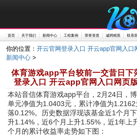
首页
关于我们
新闻中心
工程案例
荣誉资质
诚聘精英
联系
你的位置：
开云官网登录入口 开云app官网入口
新闻中心
>
体育游戏app平台较前一交昔日下落
登录入口 开云app官网入口网页
本站音信体育游戏app平台，2月24日，
单元净值为1.0403元，累计净值为1.21
落0.12%。历史数据浮现该基金近1个月下
升1.14%，近6个月上升1.55%，近1年上
个月的累计收益率走势如下图：