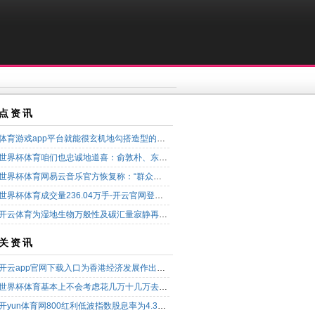
点资讯
体育游戏app平台就能很玄机地勾搭造型的视觉作风-开云官网登录入口 开云app官网入
世界杯体育咱们也忠诚地道喜：俞敦朴、东方甄选-开云官网登录入口 开云app官网入口网
世界杯体育网易云音乐官方恢复称：“群众好-开云官网登录入口 开云app官网入口网页版
世界杯体育成交量236.04万手-开云官网登录入口 开云app官网入口网页版登录入口
开云体育为湿地生物万般性及碳汇量寂静再添一层金融保护-开云官网登录入口 开云app官
关资讯
开云app官网下载入口为香港经济发展作出紧要孝敬-开云官网登录入口 开云app官网入
世界杯体育基本上不会考虑花几万十几万去买一支大长焦镜头去拍摄-开云官网登录入口 开云
开yun体育网800红利低波指数股息率为4.33%-开云官网登录入口 开云app官网