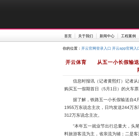
首页
关于我们
新闻中心
工程案例
你的位置：
开云官网登录入口 开云app官网入
开云体育 从五一小长假输送期
信息时报讯（记者黄熙灯）记者从广铁集
购买五一假期首日（5月1日）的火车票
据了解，铁路五一小长假输送自4月2
1955万东说念主次，日均发送244万
312万东说念主次。
“本年五一就业节出行总量大，头尾
料旅游客流为主，省亲流为辅；二是客