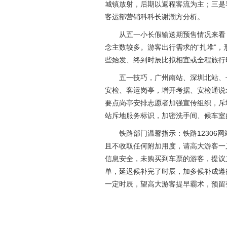
城镇放射，后期以返程客流为主；三是
客运部营销科科长谢潮方分析。
从五一小长假输送期预售情况来看，
念主数较多。游客出行需求的“扎堆”
些始发、终到时辰比拟相宜或全程旅行
五一技巧，广州南站、深圳北站、长
安检、客运岗亭，增开考据、安检通说
要点岗亭安排志愿者加强宣传组织，斥
站斥地服务标识，加密洗手间、候车室
铁路部门温馨指示：铁路12306网站
且不收取任何附加用度，请高大游客一
信息安全，未购买到车票的游客，提议
单，延迟候补完了时辰，加多候补成遵
一定时辰，望高大游客提早霸术，预留