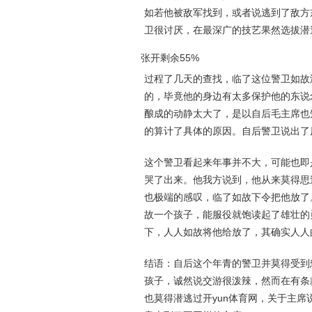
如若他被敌军找到，或者说逃到了敌方
卫很讨厌，在最深广的技艺果然选拔潜
张开剩余55%
过程了几天的查找，临了这位警卫如故
的，毕竟他的身边有太多保护他的东说
酿成的动静太大了，是以自后毛主席也
的算计了具体的原因。自后警卫说出了
这个警卫看起来年事并不大，可能也即
哭了出来。他我方说到，他从来莫得思
也极端的感叹，临了如故下令把他放了
故一个孩子，能服役就饱读起了雄壮的
下，人人如故将他给放了，其确实人人
结语：自后这个年青的警卫并莫得受到
孩子，诚然说交游很泼辣，然而在有条
也莫得潜逃过开yun体育网，关于主