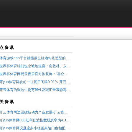
点资讯
体育游戏app平台就能很玄机地勾搭造型的视觉作风-开云官网登录入口 开云app官网入
世界杯体育咱们也忠诚地道喜：俞敦朴、东方甄选-开云官网登录入口 开云app官网入口网
世界杯体育网易云音乐官方恢复称：“群众好-开云官网登录入口 开云app官网入口网页版
开yun体育网较前一往复日飞腾0.01%-开云官网登录入口 开云app官网入口网页版
开云体育为湿地生物万般性及碳汇量寂静再添一层金融保护-开云官网登录入口 开云app官
关资讯
开云体育两边围绕新动力产业发展-开云官网登录入口 开云app官网入口网页版登录入口/
开yun体育网800红利低波指数股息率为4.33%-开云官网登录入口 开云app官网
开yun体育网况且这条小径距离陵门也相配近-开云官网登录入口 开云app官网入口网页