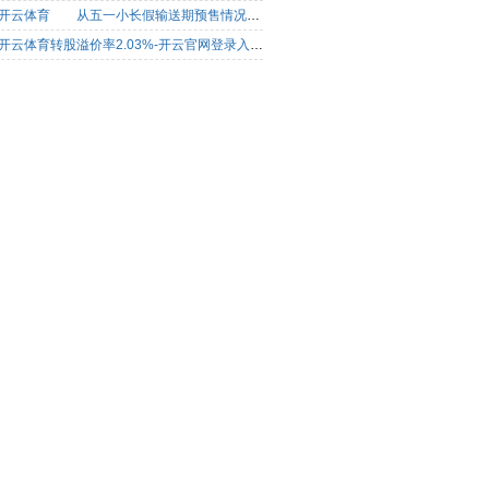
开云体育 从五一小长假输送期预售情况来看-开云官网登录入口 开云app官网入口网页
开云体育转股溢价率2.03%-开云官网登录入口 开云app官网入口网页版登录入口/手