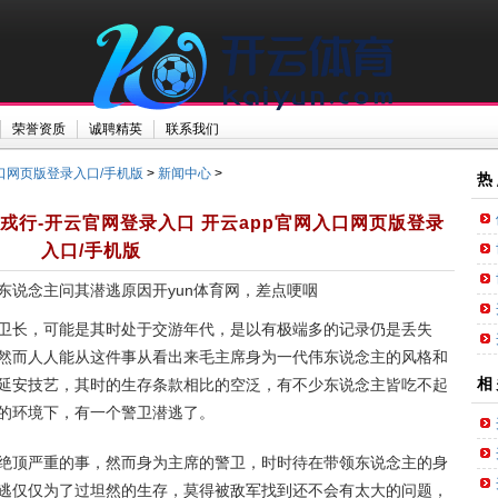
荣誉资质
诚聘精英
联系我们
口网页版登录入口/手机版
>
新闻中心
>
热
戎行-开云官网登录入口 开云app官网入口网页版登录
入口/手机版
东说念主问其潜逃原因开yun体育网，差点哽咽
卫长，可能是其时处于交游年代，是以有极端多的记录仍是丢失
然而人人能从这件事从看出来毛主席身为一代伟东说念主的风格和
相
延安技艺，其时的生存条款相比的空泛，有不少东说念主皆吃不起
的环境下，有一个警卫潜逃了。
绝顶严重的事，然而身为主席的警卫，时时待在带领东说念主的身
逃仅仅为了过坦然的生存，莫得被敌军找到还不会有太大的问题，