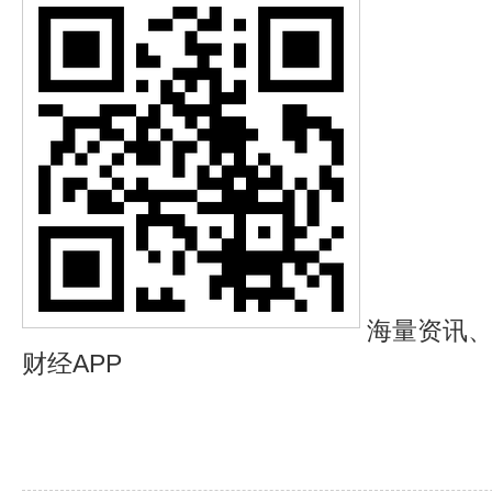
海量资讯、
财经APP