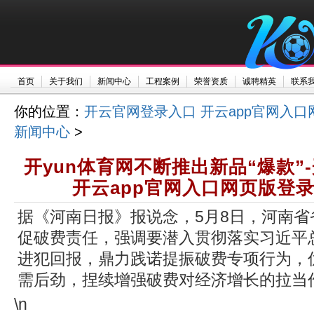
首页
关于我们
新闻中心
工程案例
荣誉资质
诚聘精英
联系
你的位置：
开云官网登录入口 开云app官网入口
新闻中心
>
开yun体育网不断推出新品“爆款”
开云app官网入口网页版登录
据《河南日报》报说念，5月8日，河南
促破费责任，强调要潜入贯彻落实习近平
进犯回报，鼎力践诺提振破费专项行为，
需后劲，捏续增强破费对经济增长的拉当
\n