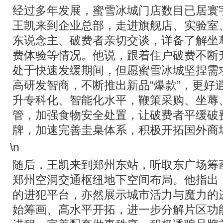
经过多年发展，蜜雪冰城门店数目已居寰
王凯来到企业总部，走进旗舰店、实验室
东说念主、破费者亲切交谈，详备了解坐
费体验等情况。他说，跟着住户破费不断
处于快速发缓期间，但愿蜜雪冰城坚捏需
高研发智商，不断推出新品“爆款”，更好
升专科化、智能化水平，鞭策采购、坐蓐
管，加强食物安全处置，让破费者平缓破
牌，加速完善圭臬体系，积极开拓国外商
\n
随后，王凯来到郑州东站，听取东广场筹
郑州空洞交通枢纽地下空间布局。他指出
的进犯平台，亦然展示城市活力与魔力的
始筹画、高水平开拓，进一步分解片区功