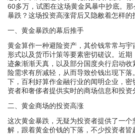
60多万，试图在这场黄金风暴中抄底。
暴跌？这场投资高涨背后又隐敝着怎样的
一、黄金暴跌的幕后推手
黄金算作一种避险资产，其价钱常常与宇
形式以及货币计策等要素密切磋议。近期
迹象渐渐天真，以及部分国度央行启动收
险需求有所减轻，从而导致价钱出现下落
下，百利好算作金融行业的闻明企业，密
资者和奢侈者提供实时的商场信息和投资
二、黄金商场的投资高涨
这次黄金暴跌，无疑为投资者提供了一个
解，跟着黄金价钱的下落，不少投资者皆