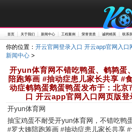
首页
关于我们
新闻中心
工程案例
荣誉资质
诚聘精英
联系
你的位置：
开云官网登录入口 开云app官网入口
新闻中心
>
开yun体育网不错吃鸭蛋、鹌鹑蛋
陪跑筹画 #抽动症患儿家长共享 #
动症鹌鹑蛋鹅蛋鸭蛋发布于：北京
口 开云app官网入口网页版登
开yun体育网
抽宝鸡蛋不耐受开yun体育网，不错吃鸭
#罗大姨陪跑筹画 #抽动症患儿家长共享 