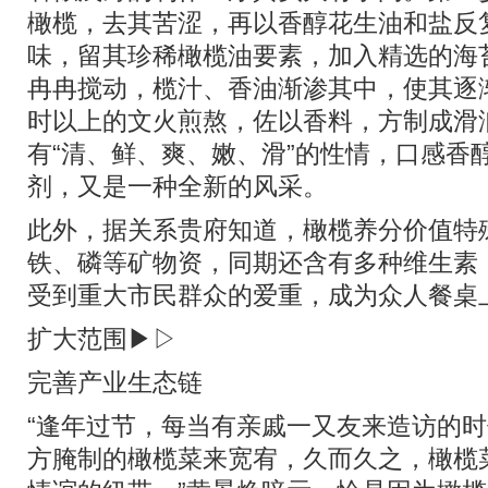
橄榄，去其苦涩，再以香醇花生油和盐反
味，留其珍稀橄榄油要素，加入精选的海
冉冉搅动，榄汁、香油渐渗其中，使其逐
时以上的文火煎熬，佐以香料，方制成滑
有“清、鲜、爽、嫩、滑”的性情，口感香
剂，又是一种全新的风采。
此外，据关系贵府知道，橄榄养分价值特
铁、磷等矿物资，同期还含有多种维生素，
受到重大市民群众的爱重，成为众人餐桌
扩大范围▶▷
完善产业生态链
“逢年过节，每当有亲戚一又友来造访的
方腌制的橄榄菜来宽宥，久而久之，橄榄