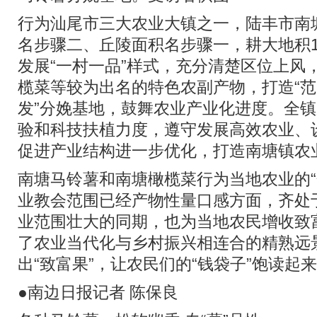
行为汕尾市三大农业大镇之一，陆丰市南
名步骤二、丘陵面积名步骤一，耕大地积10
发展“一村一品”样式，充分清楚区位上风
榄菜等较为出名的特色农副产物，打造“范
发”分娩基地，鼓舞农业产业化进度。全
验和科技扶植力度，遵守发展高效农业、
促进产业结构进一步优化，打造南塘镇农
南塘马铃薯和南塘橄榄菜行为当地农业的“
业教会范围已经产物性量口感方面，齐处
业范围壮大的同期，也为当地农民增收致
了农业当代化与乡村振兴相连合的精熟远景
出“致富果”，让农民们的“钱袋子”饱读起
●南边日报记者 陈保良