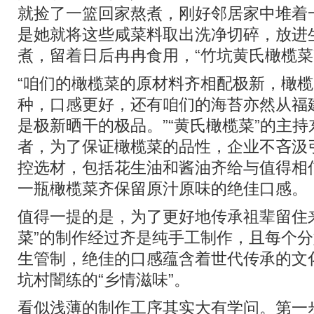
就捡了一篮回家熬煮，刚好邻居家中堆着
是她就将这些咸菜料取出洗净切碎，放进
煮，留着日后冉冉食用，“竹坑黄氏橄榄菜
“咱们的橄榄菜的原材料齐相配极新，橄榄时
种，口感更好，还有咱们的海苔亦然从福
是极新晒干的极品。”“黄氏橄榄菜”的主
者，为了保证橄榄菜的品性，企业不吝汲
控选材，包括花生油和酱油齐给与值得相
一瓶橄榄菜齐保留原汁原味的绝佳口感。
值得一提的是，为了更好地传承祖辈留住
菜”的制作经过齐是纯手工制作，且每个
生管制，绝佳的口感蕴含着世代传承的文
坑村闇练的“乡情滋味”。
看似浅薄的制作工序其实大有学问。第一