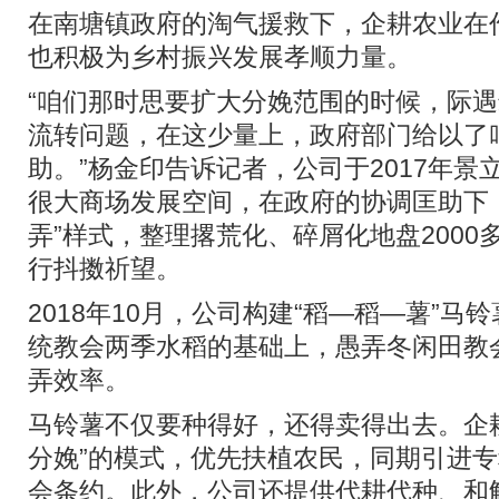
在南塘镇政府的淘气援救下，企耕农业在
也积极为乡村振兴发展孝顺力量。
“咱们那时思要扩大分娩范围的时候，际
流转问题，在这少量上，政府部门给以了
助。”杨金印告诉记者，公司于2017年
很大商场发展空间，在政府的协调匡助下
弄”样式，整理撂荒化、碎屑化地盘200
行抖擞祈望。
2018年10月，公司构建“稻—稻—薯”马
统教会两季水稻的基础上，愚弄冬闲田教
弄效率。
马铃薯不仅要种得好，还得卖得出去。企耕
分娩”的模式，优先扶植农民，同期引进
会条约。此外，公司还提供代耕代种、和