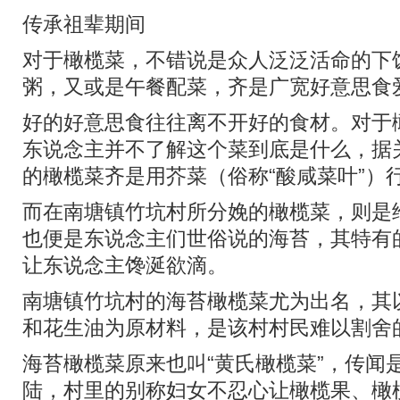
传承祖辈期间
对于橄榄菜，不错说是众人泛泛活命的下
粥，又或是午餐配菜，齐是广宽好意思食
好的好意思食往往离不开好的食材。对于
东说念主并不了解这个菜到底是什么，据
的橄榄菜齐是用芥菜（俗称“酸咸菜叶”）
而在南塘镇竹坑村所分娩的橄榄菜，则是
也便是东说念主们世俗说的海苔，其特有
让东说念主馋涎欲滴。
南塘镇竹坑村的海苔橄榄菜尤为出名，其
和花生油为原材料，是该村村民难以割舍
海苔橄榄菜原来也叫“黄氏橄榄菜”，传闻
陆，村里的别称妇女不忍心让橄榄果、橄