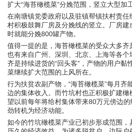
扩大“海苔橄榄菜”分娩范围，竖立大型加
在南塘镇党委政府以及驻镇帮镇扶村责任
村积极鼓舞厂房及分娩线的竖立。厂房建
时就能分娩800罐产物。
值得一提的是，海苔橄榄菜的受众大多齐
也有来自广州、深圳、北京、上海等各个
齐是持续进货的“回头客”，产物的用户黏
菜继续扩大范围的上风所在。
行为扶贫农副产物，“海苔橄榄菜”每月齐
边的集体收入。而竹坑村也正积极扩建橄
望以前每年将给村集体带来80万元傍边
劲转机为经济动能。
如今的竹坑橄榄菜产业已初步形成范围，
历久的经济效益，为诸多脱贫户、边际户