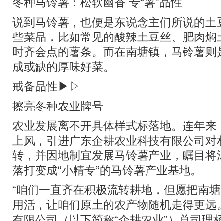
冬种马铃薯：松软幽香 专“薯”品性
说到马铃薯，也便是东说念主们所说的土
些菜品，比如常见的酸辣土豆丝、肥肉焖
时齐会点的薯条。而在南塘镇，马铃薯则
成或缺的厚味好菜。
戒备品性▶▷
擦亮冬种农业牌号
农业发展离不开具体样式标落地。连年来
上风，引进广东企耕农业科技有限公司对
转，并因地制宜发展马铃薯产业，瞩目将
落打变成“小精专”的马铃薯产业基地。
“咱们一直齐在积极流转耕地，但愿把南
用活，让咱们原土的农产物随机走得更远
有限公司（以下简称“企耕农业”）总司理