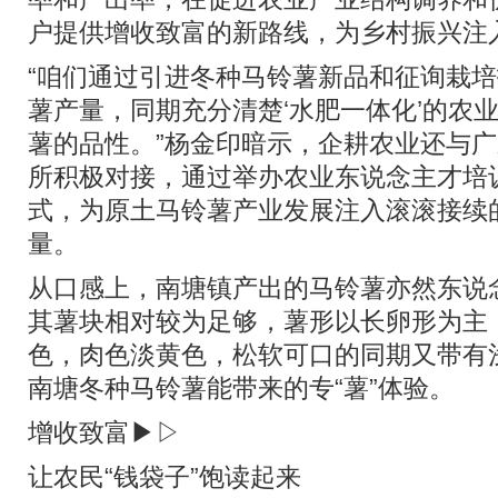
户提供增收致富的新路线，为乡村振兴注
“咱们通过引进冬种马铃薯新品和征询栽
薯产量，同期充分清楚‘水肥一体化’的农
薯的品性。”杨金印暗示，企耕农业还与
所积极对接，通过举办农业东说念主才培
式，为原土马铃薯产业发展注入滚滚接续
量。
从口感上，南塘镇产出的马铃薯亦然东说
其薯块相对较为足够，薯形以长卵形为主
色，肉色淡黄色，松软可口的同期又带有
南塘冬种马铃薯能带来的专“薯”体验。
增收致富▶▷
让农民“钱袋子”饱读起来