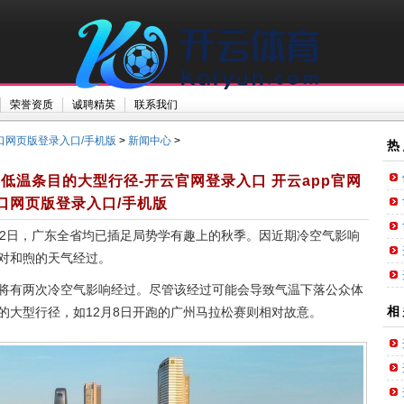
荣誉资质
诚聘精英
联系我们
口网页版登录入口/手机版
>
新闻中心
>
热
低温条目的大型行径-开云官网登录入口 开云app官网
口网页版登录入口/手机版
月2日，广东全省均已插足局势学有趣上的秋季。因近期冷空气影响
对和煦的天气经过。
将有两次冷空气影响经过。尽管该经过可能会导致气温下落公众体
相
的大型行径，如12月8日开跑的广州马拉松赛则相对故意。