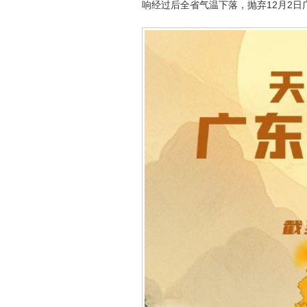
响经过后全省气温下落，抛弃12月2