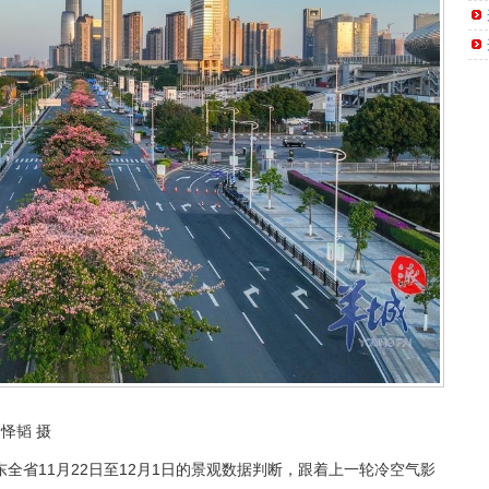
怿韬 摄
东全省11月22日至12月1日的景观数据判断，跟着上一轮冷空气影