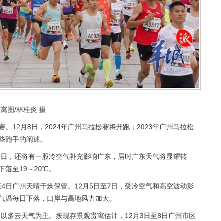
寓图/林桂炎 摄
12月8日，2024年广州马拉松赛将开跑；2023年广州马拉松
些跑手的阐述。
至8日，还将有一股冷空气补充影响广东，届时广东天气将显耀转
落至19～20℃。
至4日广州天晴干燥保管。12月5日至7日，受冷空气和高空波动影
气温每日下落，口岸与高地风力加大。
州以多云天气为主。按现存景观贵寓估计，12月3日至8日广州市区