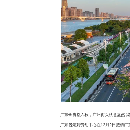
广东全省都入秋，广州街头秋意盎然 梁
广东省景观劳动中心在12月2日把柄广