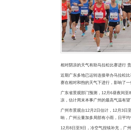
相对阴凉的天气有助马拉松比赛进行 贵
近期广东多地已运转连接举办马拉松比赛。
赛在相对和煦的天气下进行，影响了一
广东省景观部门预测，12月6昼夜间
凉，估计周末本事广州的最高气温有望下
广州市景观台12月2日估计，12月3日
响，广州云量加多局部有小雨，日平均
12月8日至9日，冷空气捏续补充，广