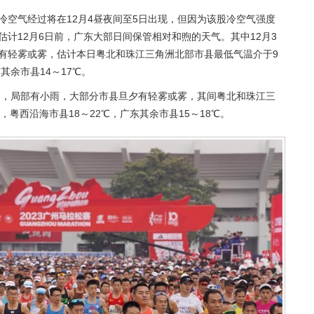
冷空气经过将在12月4昼夜间至5日出现，但因为该股冷空气强度
计12月6日前，广东大部日间保管相对和煦的天气。其中12月3
有轻雾或雾，估计本日粤北和珠江三角洲北部市县最低气温介于9
其余市县14～17℃。
多云，局部有小雨，大部分市县旦夕有轻雾或雾，其间粤北和珠江三
，粤西沿海市县18～22℃，广东其余市县15～18℃。