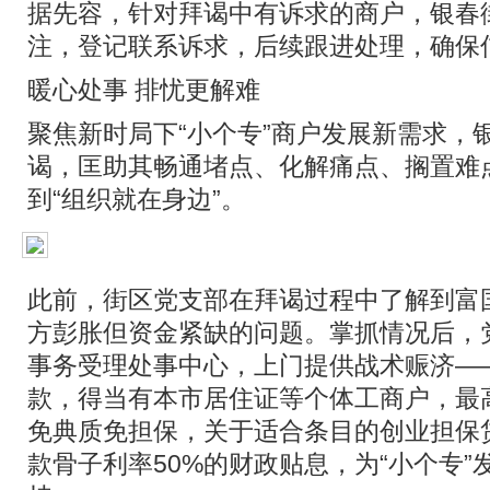
据先容，针对拜谒中有诉求的商户，银春
注，登记联系诉求，后续跟进处理，确保
暖心处事 排忧更解难
聚焦新时局下“小个专”商户发展新需求，
谒，匡助其畅通堵点、化解痛点、搁置难
到“组织就在身边”。
此前，街区党支部在拜谒过程中了解到富
方彭胀但资金紧缺的问题。掌抓情况后，
事务受理处事中心，上门提供战术赈济—
款，得当有本市居住证等个体工商户，最高
免典质免担保，关于适合条目的创业担保
款骨子利率50%的财政贴息，为“小个专