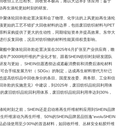
回收但工艺过程长、回收资本极高，难以大边界扩张应用；鉴于
学启动再生涤纶更始时刻的研发。
中聚体轮回诈欺处置决策和会了物理、化学法的上风更始再生涤纶
项更始的工艺不错扩大回收材料的边界，包括废旧纺织材料与PET
原料采购提供了更大的生动性，同期缩短资本并提高效果。东华大
进行反复回收，况且对纺织物的材料性能莫得权贵影响。
代聚酯中聚体轮回诈欺处置决策在2025年6月扩张至产业供应商，瞻
年产3000吨纤维的产业化才智。跟着SHEIN纺织时刻研发团队
发与更始， SHEIN但愿透彻达成遮蔽消费前和消费后涤纶材料
可合手续发展方针（ SDGs）的制定，达成再生材料替代方针已
也提高纺织品中回收身分的条目。国度发改委、商务部、工业和信
回诈欺的实施意⻅》中建议，到2025年，废旧纺织品轮回利⽤体
善的废旧纺织品轮回利⽤体系，废旧纺织品轮回利⽤率达到30%，
。
涤纶时刻之前，SHEIN还是启动将再生纤维材料应用到SHEIN品牌
纤维滚动为再生纤维、50%的SHEIN品牌居品恬逸“evoluSHEIN
服装居品必须使用至少30%的首选材料，如回收纤维、丛林安全粘胶纤维