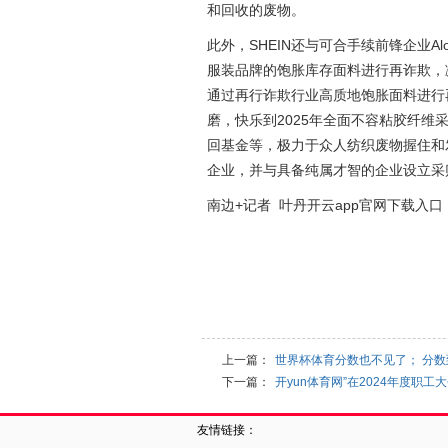
和回收的废物。
此外，SHEIN还与可合手续前锋企业Alo
服装品牌的饱胀库存面料进行再诈欺，减少全
通过再行诈欺行业高质地饱胀面料进行再出产。
磨，快乐到2025年全面不容粘胶纤维采
回基金等，极力于众人纺织废物握住和
企业，并与具备纯属才智的企业设立采
南边+记者 叶丹开云app官网下载入口
上一篇：
世界杯体育分数也不见了； 分数
下一篇：
开yun体育网”在2024年度职
友情链接：