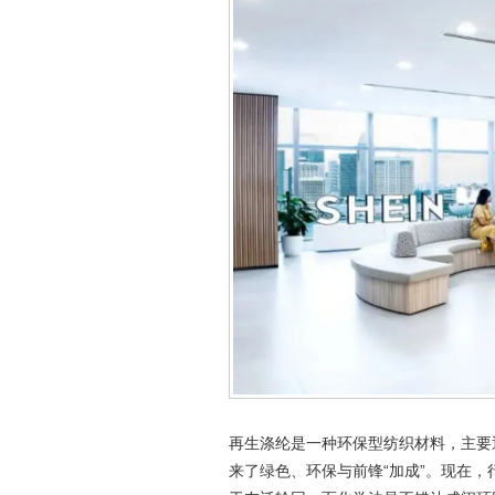
再生涤纶是一种环保型纺织材料，主要
来了绿色、环保与前锋“加成”。现在