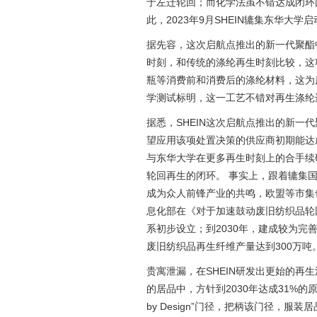
于左迁轮回；而化学法虽不错达成闭环
此，2023年9月SHEIN辘集东华大
据先容，这次启航点推出的新一代聚酯
时刻，和传统的涤纶再生时刻比较，这
瓶等消费前和消费后的涤纶材料，这为
学测试标明，这一工艺不错对再生涤纶
据悉，SHEIN这次启航点推出的新一
望应用该项处置决策的供应商初期能达成
与东华大学在更多再生时刻上的合手续研
轮回再生的闭环。 事实上，跟着辘集国
成为众人前锋产业的共鸣，欧盟等市集
息化部在《对于加速鼓动废旧纺织品轮
系初步设立；到2030年，建成较为完
废旧纺织品再生纤维产量达到300万吨
贵寓泄漏，在SHEIN研发出更始的再生
的居品中，方针到2030年达成31%的原生
by Design”门径，把柄该门径，