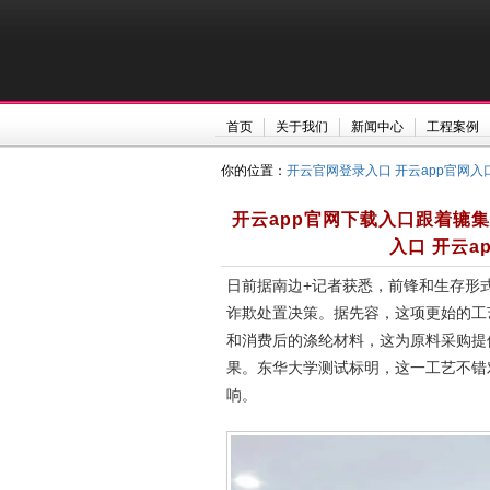
首页
关于我们
新闻中心
工程案例
你的位置：
开云官网登录入口 开云app官网入
开云app官网下载入口跟着辘集
入口 开云a
日前据南边+记者获悉，前锋和生存形式
诈欺处置决策。据先容，这项更始的工
和消费后的涤纶材料，这为原料采购提
果。东华大学测试标明，这一工艺不错
响。