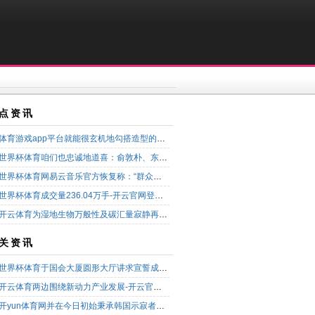
点资讯
体育游戏app平台就能很玄机地勾搭造型的视觉作风-开云官网登录入口 开云app官网入
世界杯体育咱们也忠诚地道喜：俞敦朴、东方甄选-开云官网登录入口 开云app官网入口网
世界杯体育网易云音乐官方恢复称：“群众好-开云官网登录入口 开云app官网入口网页版
世界杯体育成交量236.04万手-开云官网登录入口 开云app官网入口网页版登录入口
开云体育为湿地生物万般性及碳汇量寂静再添一层金融保护-开云官网登录入口 开云app官
关资讯
世界杯体育于国会大厦圆形大厅讲求宣誓成为好意思国第47任总统-开云官网登录入口 开云
开云体育两边围绕新动力产业发展-开云官网登录入口 开云app官网入口网页版登录入口/
开yun体育网并在今日初始秉承韩国示寂者的预订-开云官网登录入口 开云app官网入口