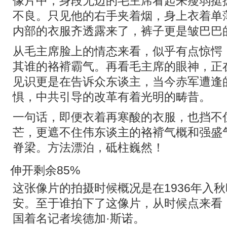
像片中，身段无边的毛主席看起来瘦弱挺
不良。只见他的右手夹着烟，身上衣着单
内部的衣服齐透露来了，裤子更是皱巴巴
从毛主席脸上的情态来看，似乎有点惊愕
其谁的袼褙霸气。再看毛主席的眼神，正
见识更是在告诉众东谈主，当今赤军遭逢
惧，中共引导的改革有着光明的畴昔。
一句话，即便衣着再寒酸的衣服，也挡不
芒，更遮不住伟东谈主的袼褙气概和强盛
脊梁。方法漂泊，砥柱巍然！
伸开剩余85%
这张像片的拍摄时候概况是在1936年入
安。至于谁拍下了这像片，从时候点来看
国着名记者埃德加·斯诺。