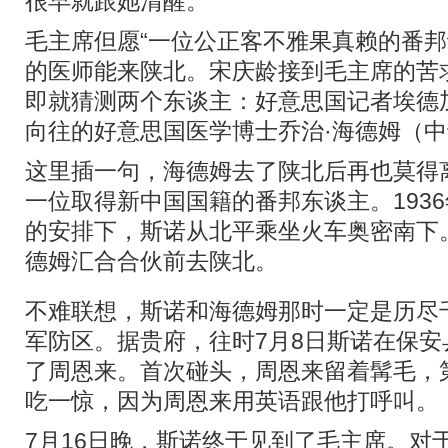
很早就跟她清醒。
毛主席但愿“一位公正客不雅果真赖的番邦
的医师能来陕北。宋庆龄接到毛主席的苦
即就猜测两个东谈主：好意思国记者埃德
向往的好意思国医学博士乔治·海德姆（
这里插一句，海德姆去了陕北后再也莫得
一位取得新中国国籍的番邦东谈主。1936
的安排下，斯诺从北平乘坐火车奥密南下
德姆汇合合伙前去陕北。
不难联想，斯诺和海德姆那时一定是历尽
军防区。据贵府，往时7月8日斯诺在保
了周恩来。首次碰头，周恩来留着髯毛，
吃一惊，因为周恩来用英语跟他打呼叫。
7月16日晚，斯诺终于见到了毛主席。对