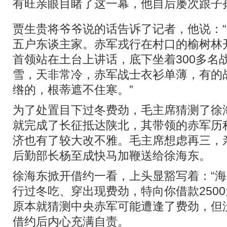
有旺亲眼目睹了这一幕，他自后屡次跟子
贾生贵将爷爷说的话告诉了记者，他说：
五户东谈主家。赤军戎行在村口的榆树林
首领站在土台上讲话，底下坐着300多名
雪，天非常冷，赤军战士衣衫单薄，有的
绺的，根蒂遮不住寒。”
为了处置目下过冬费劲，毛主席猜测了徐
就完成了长征抵达陕北，其带领的赤军历
济也有了较大改不雅。毛主席想虑再三，
后勤部长杨至成快马加鞭送给徐海东。
徐海东掀开借约一看，上头显豁写着：“
行过冬吃、穿出现费劲，特向你借款250
原本就猜测中央赤军可能遭逢了费劲，但
借约后内心充满自责。