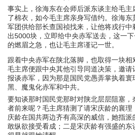
事实上，徐海东在会师后派东谈主给毛主
了棉衣，如今毛主席亲身写借约。徐海东
军团供给部长查国祯找来，让他将戎行中剩
出5000块，立即给中央赤军送去，这一
的燃眉之急，也让毛主席谨记一世。
跟着中央赤军在陕北落脚，也取得一块相
毛主席便跟中央其他引导同道决策，邀请
报谈赤军，因为那是国民党愚弄掌执着寰
黑、魔鬼化赤军和中共。
要知谈那时国民党那时对陕北层层阻塞，
者前来呢？毛主席猜测了请宋庆龄的襄理
庆龄在国共两边齐有高深的威信，她指派
敢纵欲接受看成；二是宋庆龄有强盛的东