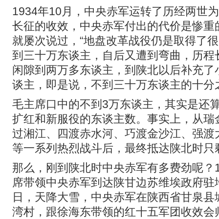
1934年10月，中央赤军运转了历经两世
长征的收效，中央赤军付出的代价是惨重
就屡次说过，“地盘改革战役仍是取得了
到三十万东谈主，自后又遭到弯曲，历程
闲隙到两万多东谈主，到陕北以后补充了
谈主，即是说，不到三十万东谈主的十分
毛主席口中的不到3万东谈主，其实是还
扩红和新服役的东谈主数。事实上，从瑞
过湘江、四渡赤水河、巧渡金沙江、强渡
等一系列热烈战斗后，最终抵达陕北时只剩
那么，刚到陕北时中央赤军有多费劲呢？19
席带领中央赤军到达陕甘边苏维埃政府驻地
日，天降大雪，中央赤军在陕西省甘泉县
湾村，跟徐海东带领的红十五军团收效会