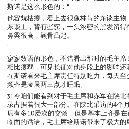
斯诺是这么形色的：“
他容貌枯瘦，看上去很像林肯的东谈主物
东谈主，背有些驼，一头浓密的黑发留得
鼻梁很高，颧骨凸起。
”
寥寥数语的形色，不错看出那时的毛主席
相比瘦弱，可见长征对他身段上的影响还
在斯诺看来毛主席责任特别吃力，每天至
频齐是凌晨两三点才睡眠。
如今咱们能看到对于毛主席和赤军在陕北
录占据着很大一部分。在陕北采访的4个
席有多10屡次的交谈，但是基本上齐是
临面的话语，毛主席给斯诺带来了极大的