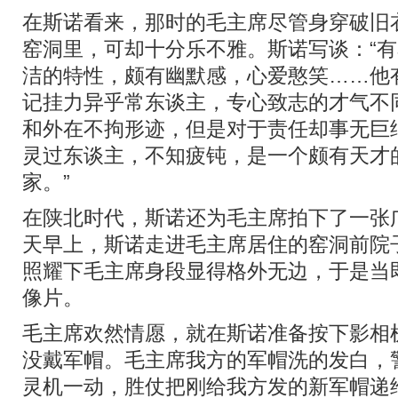
在斯诺看来，那时的毛主席尽管身穿破旧
窑洞里，可却十分乐不雅。斯诺写谈：“
洁的特性，颇有幽默感，心爱憨笑……他
记挂力异乎常东谈主，专心致志的才气不
和外在不拘形迹，但是对于责任却事无巨
灵过东谈主，不知疲钝，是一个颇有天才
家。”
在陕北时代，斯诺还为毛主席拍下了一张
天早上，斯诺走进毛主席居住的窑洞前院
照耀下毛主席身段显得格外无边，于是当
像片。
毛主席欢然情愿，就在斯诺准备按下影相
没戴军帽。毛主席我方的军帽洗的发白，
灵机一动，胜仗把刚给我方发的新军帽递