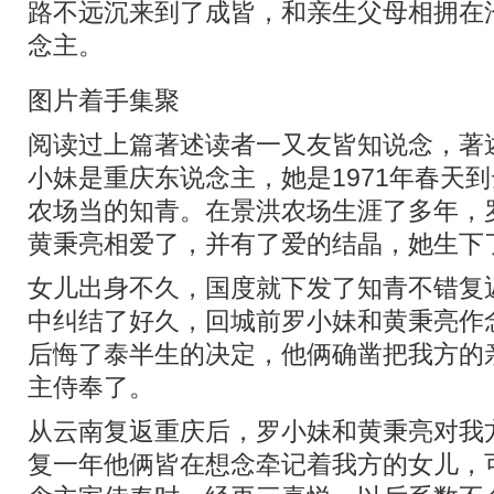
路不远沉来到了成皆，和亲生父母相拥在
念主。
图片着手集聚
阅读过上篇著述读者一又友皆知说念，著
小妹是重庆东说念主，她是1971年春天
农场当的知青。在景洪农场生涯了多年，
黄秉亮相爱了，并有了爱的结晶，她生下
女儿出身不久，国度就下发了知青不错复
中纠结了好久，回城前罗小妹和黄秉亮作
后悔了泰半生的决定，他俩确凿把我方的
主侍奉了。
从云南复返重庆后，罗小妹和黄秉亮对我
复一年他俩皆在想念牵记着我方的女儿，