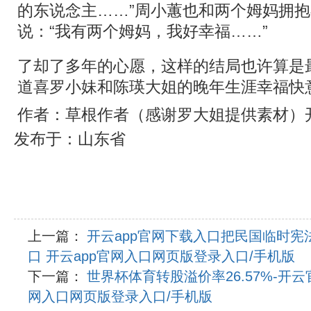
的东说念主……”周小蕙也和两个姆妈拥
说：“我有两个姆妈，我好幸福……”
了却了多年的心愿，这样的结局也许算是
道喜罗小妹和陈瑛大姐的晚年生涯幸福快
作者：草根作者（感谢罗大姐提供素材）
发布于：山东省
上一篇：
开云app官网下载入口把民国临时宪
口 开云app官网入口网页版登录入口/手机版
下一篇：
世界杯体育转股溢价率26.57%-开云
网入口网页版登录入口/手机版