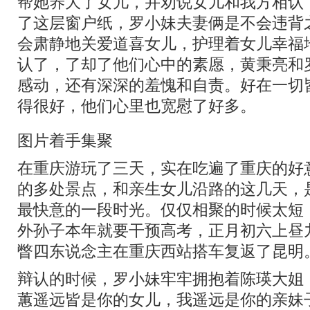
帮她养大了女儿，并劝说女儿和我方相认
了这层窗户纸，罗小妹夫妻俩是不会违背
会肃静地关爱道喜女儿，护理着女儿幸福
认了，了却了他们心中的素愿，黄秉亮和
感动，还有深深的羞愧和自责。好在一切
得很好，他们心里也宽慰了好多。
图片着手集聚
在重庆游玩了三天，实在吃遍了重庆的好
的多处景点，和亲生女儿沿路的这几天，
最快意的一段时光。仅仅相聚的时候太短
外孙子本年就要干预高考，正月初六上昼
瞥四东说念主在重庆西站搭车复返了昆明
辩认的时候，罗小妹牢牢拥抱着陈瑛大姐
蕙遥远皆是你的女儿，我遥远是你的亲妹