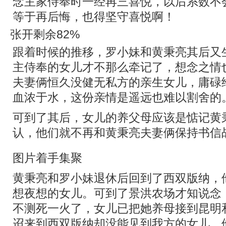
念主家侍奉时一经再三喜悦，以后系数不
等于再后悔，也得坚守喜悦啊！
张开剩余82%
跟着时候的推移，罗小妹和黄秉亮其后又
主侍奉的女儿才不那么牵记了，想念之情
夫妻俩恒久没健无私方的亲生女儿，庸碌
血浓于水，这份亲情是遥远也难以割舍的
可到了其后，女儿的养父母应该是惦记黄
认，他们就不再和黄秉亮夫妻俩保持书信
图片着手集聚
黄秉亮和罗小妹退休后回到了西双版纳，
想夜想的女儿。可到了景洪农场才知说念
不测死一火了，女儿已把她养母接到昆明
迢来到西双版纳却没能见到我方的女儿，