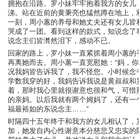
拥抱在沿路。罗小妹牢牢抱着我方的女儿
涕。站在近前的黄秉亮也猛然蹲在地上，
一刻，周小蕙的养母和她丈夫还有女儿皆
哭成了一团。看到这样的款式，知说念了
说念主们皆潸然泪下，感动不已。
回家的路上，罗小妹一直紧抓着周小蕙的
再离她而去。周小蕙一直宽慰她：“妈，
况我妈皆告诉我了，我不怪您。小时候念
学数我穿的好，我妈告诉我说是黄叔叔和
着，那时我心里就很谢意也很和气，可惜
的亲妈。以后我就有两个姆妈了，还有一
福最裕如的东说念主……”
时隔四十五年终于和我方的女儿相认了，
加，她发自内心性谢意本分慈悲又忠实的