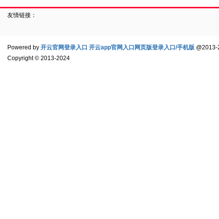
友情链接：
Powered by
开云官网登录入口 开云app官网入口网页版登录入口/手机版
@2013-
Copyright
© 2013-2024