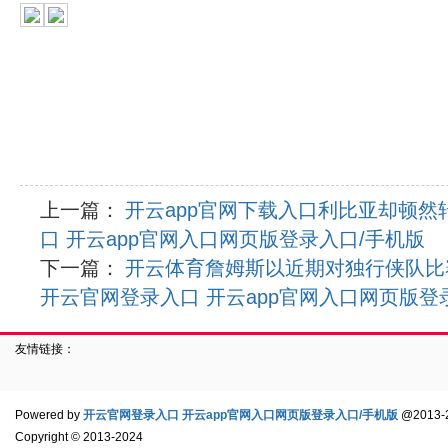
上一篇：
开云app官网下载入口利比亚却顿然
口 开云app官网入口网页版登录入口/手机版
下一篇：
开云体育詹姆斯以近期对独行侠队比
开云官网登录入口 开云app官网入口网页版登
友情链接：
Powered by
开云官网登录入口 开云app官网入口网页版登录入口/手机版
@2013-
Copyright
© 2013-2024