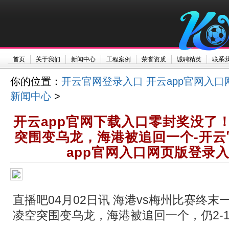
首页
关于我们
新闻中心
工程案例
荣誉资质
诚聘精英
联系
你的位置：
开云官网登录入口 开云app官网入口
新闻中心
>
开云app官网下载入口零封奖没了
突围变乌龙，海港被追回一个-开云
app官网入口网页版登录入
直播吧04月02日讯 海港vs梅州比赛终
凌空突围变乌龙，海港被追回一个，仍2-