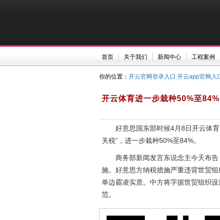
首页
关于我们
新闻中心
工程案例
你的位置：
开云官网登录入口 开云app官网入
开云体育进一步栽种50%至84%
好意思国东部时候4月8日开云体育，
关税”，进一步栽种50%至84%。
商务部新闻发言东说念主今天布告，
施。好意思方纳税措施严重违背世贸组
单边霸凌实质。中方将字据世贸组织设
范。