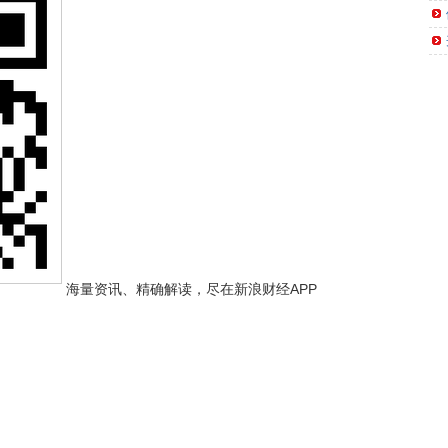
海量资讯、精确解读，尽在新浪财经APP