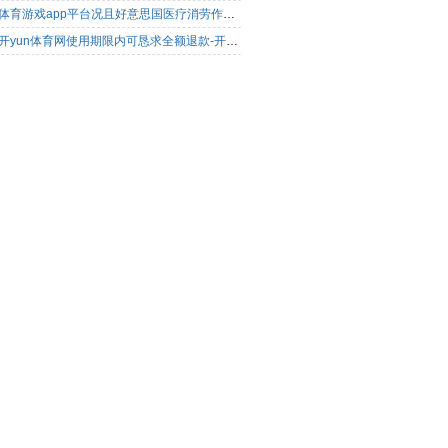
体育游戏app平台况且好意思国医疗消劳作强盛-开云官网登录入口 开云app官网入口网
开yun体育网使用期限内可恳求全额退款-开云官网登录入口 开云app官网入口网页版登