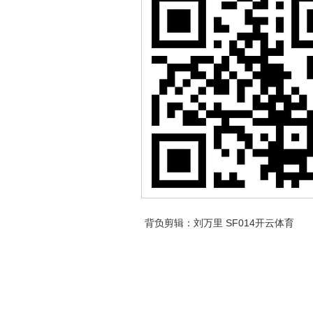
背负剪辑：刘万里 SF014开云体育