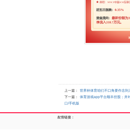
上一篇：
世界杯体育咱们不口角要作念到几
下一篇：
体育游戏app平台顺丰控股；并对
口/手机版
友情链接：