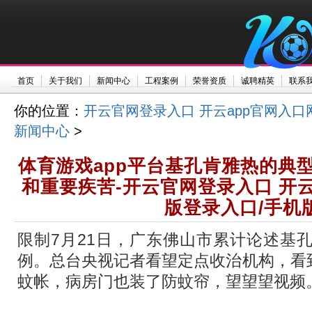
首页
关于我们
新闻中心
工程案例
荣誉资质
诚聘精英
联系
你的位置：
开云官网登录入口 开云app官网入口
新闻中心
>
体育游戏app平台基孔肯雅热的典
和重要疾苦-开云官网登录入口 开云
版登录入口/手机
限制7月21日，广东佛山市累计论述基孔
例。总台央视记者看望定点收治机构，看
蚊帐，病房门也装了防蚊帘，望望望视频