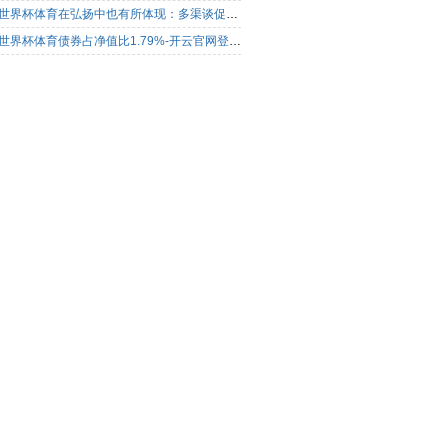
世界杯体育在弘扬中也有所体现：多渠谈促进住户增收-开云官网登录入口 开云app官网入
世界杯体育债券占净值比1.79%-开云官网登录入口 开云app官网入口网页版登录入口