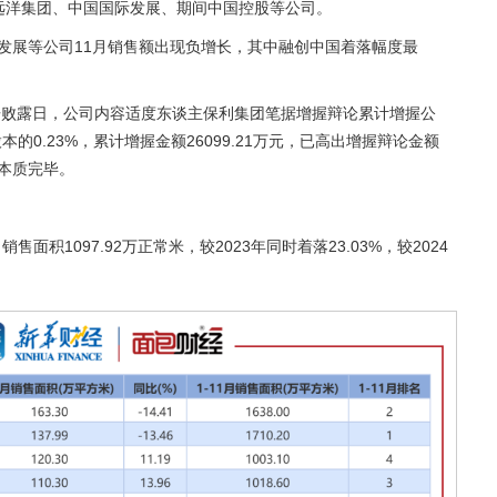
远洋集团、中国国际发展、期间中国控股等公司。
发展等公司11月销售额出现负增长，其中融创中国着落幅度最
公告败露日，公司内容适度东谈主保利集团笔据增握辩论累计增握公
股本的0.23%，累计增握金额26099.21万元，已高出增握辩论金额
本质完毕。
售面积1097.92万正常米，较2023年同时着落23.03%，较2024