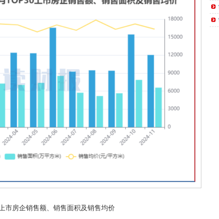
OP30上市房企销售额、销售面积及销售均价