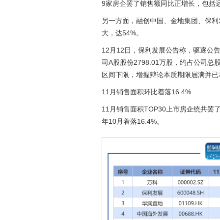
9家房企罢了销售额同比正增长，包括
另一方面，融创中国、金地集团、保利
大，达54%。
12月12日，保利发展公告称，驱逐
司A股股份2798.01万股，约占公司总
区间下限，增握辩论本质期限届满并已
11月销售面积环比着落16.4%
11月销售面积TOP30上市房企统共罢了销
年10月着落16.4%。