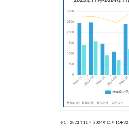
图1：2023年11月-2024年11月T