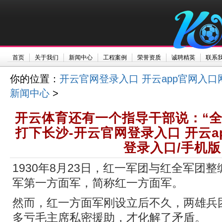
首页
关于我们
新闻中心
工程案例
荣誉资质
诚聘精英
联系
你的位置：
开云官网登录入口 开云app官网入口
新闻中心
>
开云体育还有一个指导干部说：“
打下长沙-开云官网登录入口 开云a
登录入口/手机版
1930年8月23日，红一军团与红全军团
军第一方面军，简称红一方面军。
然而，红一方面军刚设立后不久，两雄兵
多亏毛主席私密援助，才化解了矛盾。