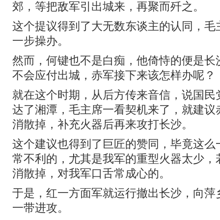
郊，等把敌军引出城来，再聚而歼之。
这个提议得到了大无数东谈主的认同，毛
一步操办。
然而，何键也不是白痴，他倚恃的便是长
不会应付出城，赤军接下来该怎样办呢？
就在这个时期，从后方传来音信，说国民
达了湘潭，毛主席一看契机来了，就建议
消散掉，补充火器后再来攻打长沙。
这个建议也得到了巨匠的赞同，毕竟这么
常不利的，尤其是我军的重型火器太少，
消散掉，对我军口舌常成心的。
于是，红一方面军就运行撤出长沙，向萍
一带进攻。