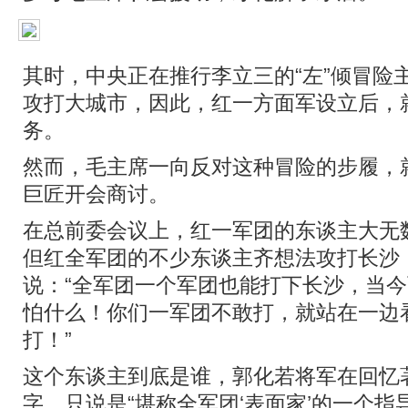
其时，中央正在推行李立三的“左”倾冒险
攻打大城市，因此，红一方面军设立后，
务。
然而，毛主席一向反对这种冒险的步履，
巨匠开会商讨。
在总前委会议上，红一军团的东谈主大无
但红全军团的不少东谈主齐想法攻打长沙
说：“全军团一个军团也能打下长沙，当
怕什么！你们一军团不敢打，就站在一边
打！”
这个东谈主到底是谁，郭化若将军在回忆
字，只说是“堪称全军团‘表面家’的一个指