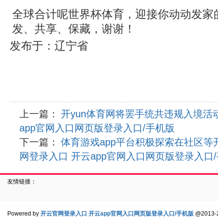
全球合计呢世界杯体育，迎接你动动发家
发、共享、保藏，谢谢！
发布于：辽宁省
上一篇：
开yun体育网将罢手统共违规入境活
app官网入口网页版登录入口/手机版
下一篇：
体育游戏app平台积极探索在社区等开
网登录入口 开云app官网入口网页版登录入口
友情链接：
Powered by
开云官网登录入口 开云app官网入口网页版登录入口/手机版
@2013-