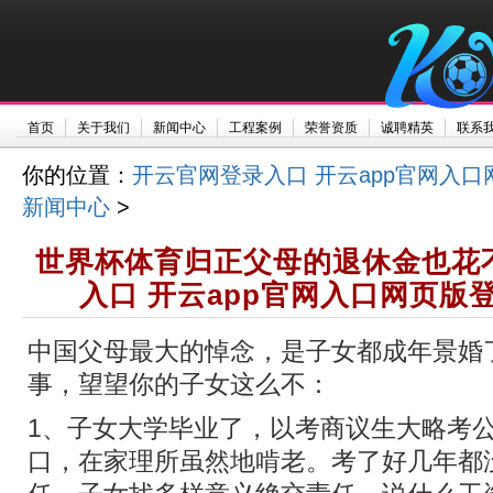
首页
关于我们
新闻中心
工程案例
荣誉资质
诚聘精英
联系
你的位置：
开云官网登录入口 开云app官网入口
新闻中心
>
世界杯体育归正父母的退休金也花
入口 开云app官网入口网页版
中国父母最大的悼念，是子女都成年景婚了
事，望望你的子女这么不：
1、子女大学毕业了，以考商议生大略考
口，在家理所虽然地啃老。考了好几年都