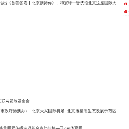
推出《首善答卷丨北京接待你》，和寰球一皆恍悟北京这座国际大
互联网发展基金会
市政府港澳办） 北京大兴国际机场 北京雁栖湖生态发展示范区
能量网罗传播专项基金资助扶植—开yun体育网