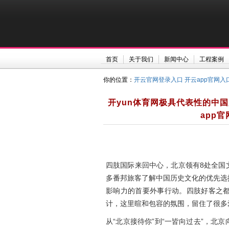
首页
关于我们
新闻中心
工程案例
你的位置：
开云官网登录入口 开云app官网入
开yun体育网极具代表性的中
app
四肢国际来回中心，北京领有8处全国
多番邦旅客了解中国历史文化的优先选
影响力的首要外事行动。四肢好客之
计，这里暄和包容的氛围，留住了很多
从“北京接待你”到“一皆向过去”，