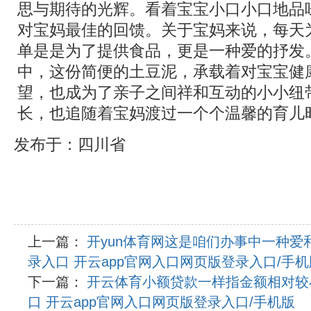
思与期待的光辉。看着宝宝小口小口地品
对宝妈最佳的回馈。关于宝妈来说，每天
单是是为了提供食品，更是一种爱的抒发
中，这份简便的土豆泥，承载着对宝宝健
望，也成为了亲子之间祥和互动的小小纽
长，也追随着宝妈渡过一个个温馨的育儿
发布于：四川省
上一篇：
开yun体育网这是咱们办事中一种爱
录入口 开云app官网入口网页版登录入口/手机
下一篇：
开云体育小额贷款一样指金额相对较
口 开云app官网入口网页版登录入口/手机版