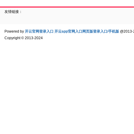
友情链接：
Powered by
开云官网登录入口 开云app官网入口网页版登录入口/手机版
@2013-
Copyright
© 2013-2024