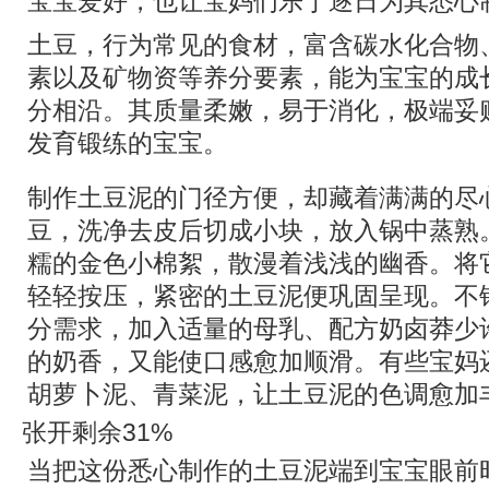
宝宝爱好，也让宝妈们乐于逐日为其悉心
土豆，行为常见的食材，富含碳水化合物
素以及矿物资等养分要素，能为宝宝的成
分相沿。其质量柔嫩，易于消化，极端妥
发育锻练的宝宝。
制作土豆泥的门径方便，却藏着满满的尽
豆，洗净去皮后切成小块，放入锅中蒸熟
糯的金色小棉絮，散漫着浅浅的幽香。将
轻轻按压，紧密的土豆泥便巩固呈现。不
分需求，加入适量的母乳、配方奶卤莽少
的奶香，又能使口感愈加顺滑。有些宝妈
胡萝卜泥、青菜泥，让土豆泥的色调愈加
张开剩余31%
当把这份悉心制作的土豆泥端到宝宝眼前