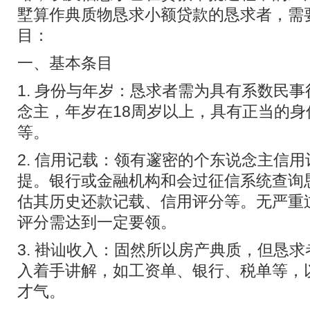
墅算作典质物恳求小额贷款的恳求者，需
目：
一、基本条目
1. 身份与年岁：恳求者需为具有系数民
念主，年岁在18周岁以上，具有正当的
等。
2. 信用记载：领有邃密的个东说念主信
提。银行或金融机构和会过征信系统查询
估其历史还款记载、信用评分等。无严重
评分需达到一定要领。
3. 褂讪收入：固然所以房产典质，但恳
入着手讲解，如工资单、银行、税单等，
才气。