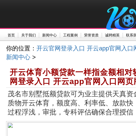
首页
关于我们
新闻中心
工程案例
荣誉资质
诚聘精英
联系
你的位置：
开云官网登录入口 开云app官网入口
新闻中心
>
开云体育小额贷款一样指金额相对
网登录入口 开云app官网入口网页
茂名市别墅抵额贷款可为业主提供天真资
质物开云体育，额度高、利率低、放款快
过程浮浅，审批，专科评估确保合理授信