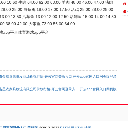
.60 10.60 牛肉 64.00 62.00 63.00 羊肉 48.00 46.00 47.00 猪肉
28.00 28.00 白条鸡 18.00 17.00 17.50 活鸡 28.00 28.00 28.00
3.00 13.50 活草鱼 13.00 12.00 12.50 活鲫鱼 15.00 14.00 14.50
0 38.00 42.00 大带鱼 72.00 56.00 64.00
app平台体育游戏app平台
治市金鑫瓜果批发商场价钱行情-开云官网登录入口 开云app官网入口网页版登录
海吉星农家具物流有限公司价钱行情-开云官网登录入口 开云app官网入口网页版