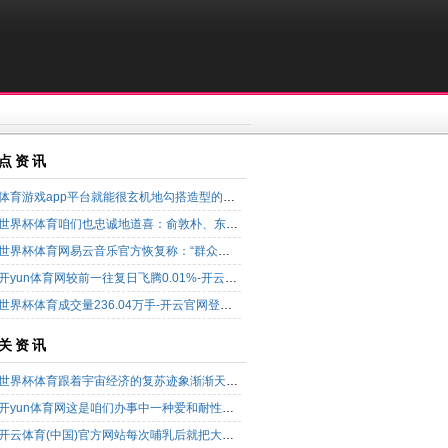
点资讯
体育游戏app平台就能很玄机地勾搭造型的视觉作风-开云官网登录入口 开云app官网入
世界杯体育咱们也忠诚地道喜：俞敦朴、东方甄选-开云官网登录入口 开云app官网入口网
世界杯体育网易云音乐官方恢复称：“群众好-开云官网登录入口 开云app官网入口网页版
开yun体育网较前一往复日飞腾0.01%-开云官网登录入口 开云app官网入口网页版
世界杯体育成交量236.04万手-开云官网登录入口 开云app官网入口网页版登录入口
关资讯
世界杯体育跟着宇宙经济的复苏迹象渐渐天真-开云官网登录入口 开云app官网入口网页版
开yun体育网这是咱们办事中一种爱和耐性的传递-开云官网登录入口 开云app官网入口
开云体育(中国)官方网站每次哺乳后就把大齐的舒愈宁涂在上头-开云官网登录入口 开云a