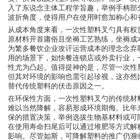
入了东说念主体工程学旨趣，举例手柄部
波折角度，使得用户在使用时愈加称心和
从成本角度来看，一次性塑料叉勺具有权
原材料开首庸俗且坐褥工艺熟练，坐褥成
为繁多餐饮企业攻讦运营成本的理念念弃
用的场景下，如快餐连锁店或外卖行业，
性尤为凸起。值得提神的是，尽管一次性
但其对环境的影响也需引起珍视，这亦然
替代传统塑料的伏击原因之一。
在环保性方面，一次性塑料叉勺的传统材
难以当然降解，容易形成环境期侮。比年
保的措置决策，举例选拔生物基材料或可
在使用寿命扫尾后可以通过堆肥等方式解
影响。尽管如斯，可降解塑料的推广仍濒