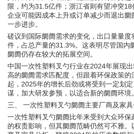
限，约为31.5亿件；浙江省则有望冲突1
企业可能因成本上升或订单减少而退出阛
一步进步。
磋议到国际阛阓需求的变化，出口量量度将在
件，占总产量的31.3%。这表明尽管国
阛阓仍存在较大的拓展空间。
中国一次性塑料叉勺行业在2024年展现
高的阛阓需求匹配度，但跟着环保政策的
起，2025年的增长后劲或将受到一定划
谋，加大研发参预，以适合新的阛阓环境
三、 一次性塑料叉勺阛阓主要厂商及家具
一次性塑料叉勺阛阓比年来受到大众环保
的权贵影响，但其阛阓范畴仍然可不雅。