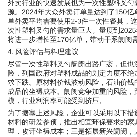
外卖行业的快速发展也为一次性塑料叉勺
源。2024年大众外卖订单量达到了150亿
单外卖平均需要使用2-3件一次性餐具，
次性塑料叉勺的需求量巨大。量度到202
将进一步增长至170亿单，带动干系阛阓
4. 风险评估与料理建议
尽管一次性塑料叉勺阛阓出路广袤，但也
险，列国政府对塑料成品的划定力度不绝
求下跌。原材料价钱波动风险，石油价钱
成品的坐褥成本。阛阓竞争加重的风险，
模，行业利润率可能受到挤压。
为了搪塞上述风险，企业可以采用以下措
材料的研发参预，推出相宜环保要求的家
理，攻讦坐褥成本；三是拓展新兴阛阓，