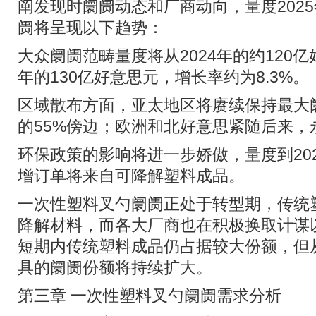
阐发现时阛阓动态和厂商动向，量度202
阓将呈现以下趋势：
大众阛阓范畴量度将从2024年的约120亿
年的130亿好意思元，增长率约为8.3%。
区域散布方面，亚太地区将赓续保持最大
的55%傍边；欧洲和北好意思紧随后来，永
环保政策的影响将进一步娇傲，量度到202
增订单将来自可降解塑料成品。
一次性塑料叉勺阛阓正处于转型期，传统
降解材料，而各大厂商也在积极换取计谋
短期内传统塑料成品仍占据较大份额，但
具的阛阓份额将持续扩大。
第三章 一次性塑料叉勺阛阓需求分析