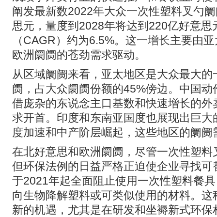
阐发最新数2022年大众一次性塑料叉勺阛
思元，量度到2028年将达到220亿好意
（CAGR）约为6.5%。这一增长主要由
欧洲阛阓的苍劲需求驱动。
从区域阛阓来看，亚太地区是大众最大的
阓，占大众阛阓份额的45%傍边。中国动
借庞杂的东说念主口基数和快速增长的外
求开首。印度和东南亚国度也展现出巨大
度加速和中产阶层崛起，这些地区的阛阓
在北好意思和欧洲阛阓，尽管一次性塑料
但环保法例的日益严格正迫使企业寻找可
于2021年起全面阻止使用一次性塑料餐
向生物降解塑料或可类似使用的材料。这
新的机遇，尤其是在研发和坐褥新式环保