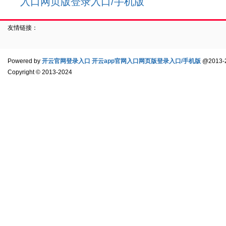
入口网页版登录入口/手机版
友情链接：
Powered by
开云官网登录入口 开云app官网入口网页版登录入口/手机版
@2013-
Copyright
© 2013-2024