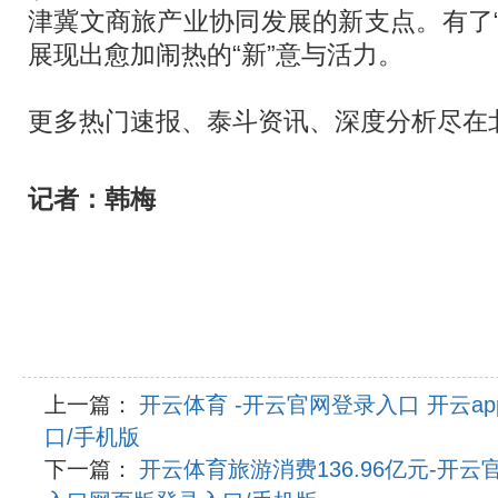
津冀文商旅产业协同发展的新支点。有了“
展现出愈加闹热的“新”意与活力。
更多热门速报、泰斗资讯、深度分析尽在北
记者：韩梅
上一篇：
开云体育 -开云官网登录入口 开云a
口/手机版
下一篇：
开云体育旅游消费136.96亿元-开云