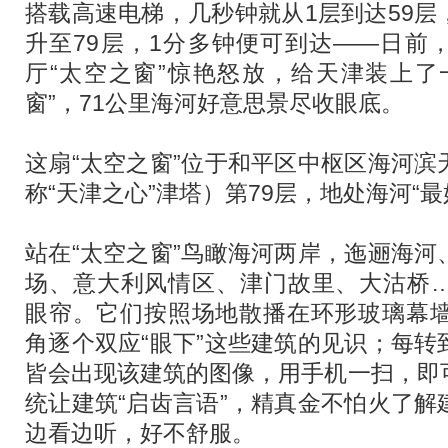
搭载高速电梯，几秒钟就从1层到达59层
升至79层，1分多钟便可到达——日前
厅“太空之窗”惊艳怒放，给天津装上了一
窗”，71公里海河好意思景尽收眼底。
这扇“太空之窗”位于和平区中枢区海河滨
称“天津之心”津塔）第79层，地处海河“最
站在“太空之窗”鸟瞰海河两岸，迤逦海河
场、意大利风情区、津门故里、大沽桥…
眼帘。它们按照场地散播在环形玻璃幕墙
角逐个双应“眼下”这些建筑的见识；每转
皆会出现该建筑的图像，用手机一扫，即
统让建筑“启齿言语”，精真金不怕火了解
边看边听，好不舒服。