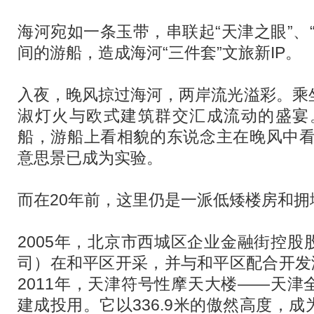
海河宛如一条玉带，串联起“天津之眼”、
间的游船，造成海河“三件套”文旅新IP。
入夜，晚风掠过海河，两岸流光溢彩。乘
淑灯火与欧式建筑群交汇成流动的盛宴
船，游船上看相貌的东说念主在晚风中看
意思景已成为实验。
而在20年前，这里仍是一派低矮楼房和
2005年，北京市西城区企业金融街控股
司）在和平区开采，并与和平区配合开发海
2011年，天津符号性摩天大楼——天津
建成投用。它以336.9米的傲然高度，